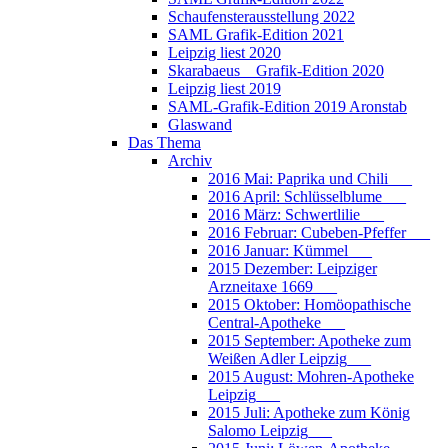
Schaufensterausstellung 2022
SAML Grafik-Edition 2021
Leipzig liest 2020
Skarabaeus _ Grafik-Edition 2020
Leipzig liest 2019
SAML-Grafik-Edition 2019 Aronstab
Glaswand
Das Thema
Archiv
2016 Mai: Paprika und Chili___
2016 April: Schlüsselblume___
2016 März: Schwertlilie___
2016 Februar: Cubeben-Pfeffer___
2016 Januar: Kümmel___
2015 Dezember: Leipziger
Arzneitaxe 1669___
2015 Oktober: Homöopathische
Central-Apotheke___
2015 September: Apotheke zum
Weißen Adler Leipzig___
2015 August: Mohren-Apotheke
Leipzig___
2015 Juli: Apotheke zum König
Salomo Leipzig___