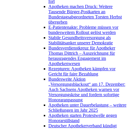
fort
Apotheken machen Druck: Weitere
Tausende Bürger-Postkarten an
Bundestagsabgeordneten Torsten Herbst
übergeben
E-Patientenakte: Probleme müssen vor
bundesweitem Rollout gelöst werden
Stabile Gesundheitsversorgung als
Stabilitätsanker unserer Demokratie
Bundesverdienstkreuz für Apotheker
Thomas Dittrich – Auszeichnung für
herausragendes Engagement im
Apothekenwesen
Rezepturen: Apotheken kämpfen vor
Gericht für faire Bezahlung
Bundesweite Aktion
„Versorgungsblackout“ am 17. Dezember:
Auch Sachsens Apotheken warnen vor
Versorgungskrise und fordern sofortige
Honoraranpassung
Apotheken unter Dauerbelastung – weitere
Schließungen im Jahr 2025
Apotheken starten Protestwelle gegen
Honorarstillstand
Deutscher Apothekerverband kündigt