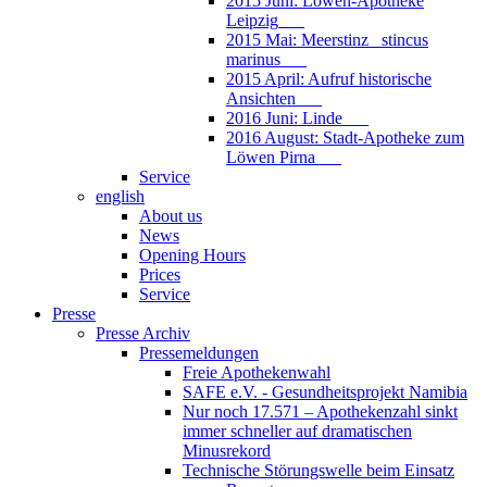
2015 Juni: Löwen-Apotheke
Leipzig___
2015 Mai: Meerstinz_ stincus
marinus___
2015 April: Aufruf historische
Ansichten___
2016 Juni: Linde___
2016 August: Stadt-Apotheke zum
Löwen Pirna___
Service
english
About us
News
Opening Hours
Prices
Service
Presse
Presse Archiv
Pressemeldungen
Freie Apothekenwahl
SAFE e.V. - Gesundheitsprojekt Namibia
Nur noch 17.571 – Apothekenzahl sinkt
immer schneller auf dramatischen
Minusrekord
Technische Störungswelle beim Einsatz