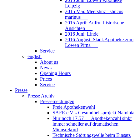
2015 Juni: Löwen-Apotheke
Leipzig___
2015 Mai: Meerstinz_ stincus
marinus___
2015 April: Aufruf historische
Ansichten___
2016 Juni: Linde___
2016 August: Stadt-Apotheke zum
Löwen Pirna___
Service
english
About us
News
Opening Hours
Prices
Service
Presse
Presse Archiv
Pressemeldungen
Freie Apothekenwahl
SAFE e.V. - Gesundheitsprojekt Namibia
Nur noch 17.571 – Apothekenzahl sinkt
immer schneller auf dramatischen
Minusrekord
Technische Störungswelle beim Einsatz