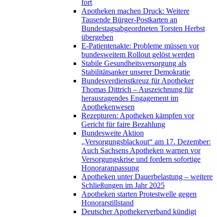
fort
Apotheken machen Druck: Weitere
Tausende Bürger-Postkarten an
Bundestagsabgeordneten Torsten Herbst
übergeben
E-Patientenakte: Probleme müssen vor
bundesweitem Rollout gelöst werden
Stabile Gesundheitsversorgung als
Stabilitätsanker unserer Demokratie
Bundesverdienstkreuz für Apotheker
Thomas Dittrich – Auszeichnung für
herausragendes Engagement im
Apothekenwesen
Rezepturen: Apotheken kämpfen vor
Gericht für faire Bezahlung
Bundesweite Aktion
„Versorgungsblackout“ am 17. Dezember:
Auch Sachsens Apotheken warnen vor
Versorgungskrise und fordern sofortige
Honoraranpassung
Apotheken unter Dauerbelastung – weitere
Schließungen im Jahr 2025
Apotheken starten Protestwelle gegen
Honorarstillstand
Deutscher Apothekerverband kündigt