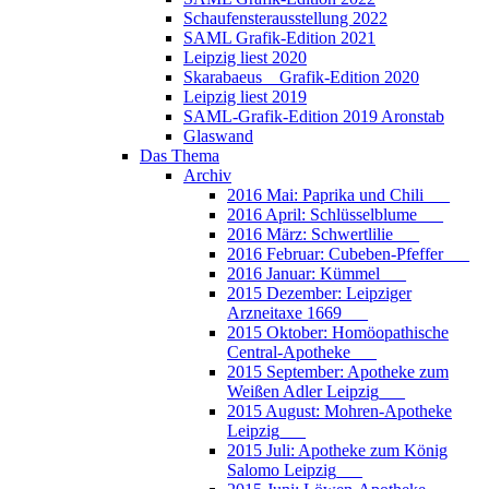
Schaufensterausstellung 2022
SAML Grafik-Edition 2021
Leipzig liest 2020
Skarabaeus _ Grafik-Edition 2020
Leipzig liest 2019
SAML-Grafik-Edition 2019 Aronstab
Glaswand
Das Thema
Archiv
2016 Mai: Paprika und Chili___
2016 April: Schlüsselblume___
2016 März: Schwertlilie___
2016 Februar: Cubeben-Pfeffer___
2016 Januar: Kümmel___
2015 Dezember: Leipziger
Arzneitaxe 1669___
2015 Oktober: Homöopathische
Central-Apotheke___
2015 September: Apotheke zum
Weißen Adler Leipzig___
2015 August: Mohren-Apotheke
Leipzig___
2015 Juli: Apotheke zum König
Salomo Leipzig___