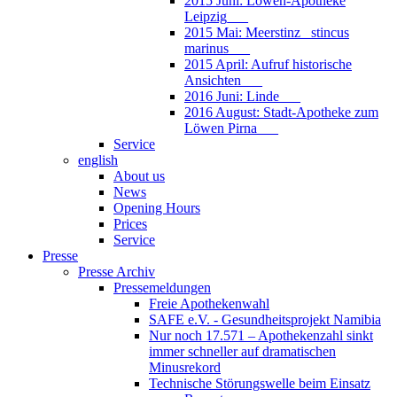
2015 Juni: Löwen-Apotheke
Leipzig___
2015 Mai: Meerstinz_ stincus
marinus___
2015 April: Aufruf historische
Ansichten___
2016 Juni: Linde___
2016 August: Stadt-Apotheke zum
Löwen Pirna___
Service
english
About us
News
Opening Hours
Prices
Service
Presse
Presse Archiv
Pressemeldungen
Freie Apothekenwahl
SAFE e.V. - Gesundheitsprojekt Namibia
Nur noch 17.571 – Apothekenzahl sinkt
immer schneller auf dramatischen
Minusrekord
Technische Störungswelle beim Einsatz