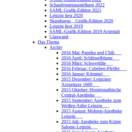
Schaufensterausstellung 2022
SAML Grafik-Edition 2021
Leipzig liest 2020
Skarabaeus _ Grafik-Edition 2020
Leipzig liest 2019
SAML-Grafik-Edition 2019 Aronstab
Glaswand
Das Thema
Archiv
2016 Mai: Paprika und Chili___
2016 April: Schlüsselblume___
2016 März: Schwertlilie___
2016 Februar: Cubeben-Pfeffer___
2016 Januar: Kümmel___
2015 Dezember: Leipziger
Arzneitaxe 1669___
2015 Oktober: Homöopathische
Central-Apotheke___
2015 September: Apotheke zum
Weißen Adler Leipzig___
2015 August: Mohren-Apotheke
Leipzig___
2015 Juli: Apotheke zum König
Salomo Leipzig___