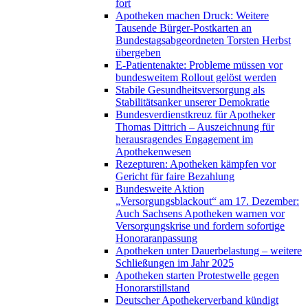
fort
Apotheken machen Druck: Weitere
Tausende Bürger-Postkarten an
Bundestagsabgeordneten Torsten Herbst
übergeben
E-Patientenakte: Probleme müssen vor
bundesweitem Rollout gelöst werden
Stabile Gesundheitsversorgung als
Stabilitätsanker unserer Demokratie
Bundesverdienstkreuz für Apotheker
Thomas Dittrich – Auszeichnung für
herausragendes Engagement im
Apothekenwesen
Rezepturen: Apotheken kämpfen vor
Gericht für faire Bezahlung
Bundesweite Aktion
„Versorgungsblackout“ am 17. Dezember:
Auch Sachsens Apotheken warnen vor
Versorgungskrise und fordern sofortige
Honoraranpassung
Apotheken unter Dauerbelastung – weitere
Schließungen im Jahr 2025
Apotheken starten Protestwelle gegen
Honorarstillstand
Deutscher Apothekerverband kündigt