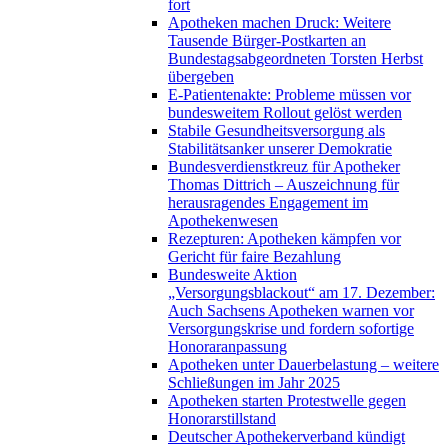
fort
Apotheken machen Druck: Weitere
Tausende Bürger-Postkarten an
Bundestagsabgeordneten Torsten Herbst
übergeben
E-Patientenakte: Probleme müssen vor
bundesweitem Rollout gelöst werden
Stabile Gesundheitsversorgung als
Stabilitätsanker unserer Demokratie
Bundesverdienstkreuz für Apotheker
Thomas Dittrich – Auszeichnung für
herausragendes Engagement im
Apothekenwesen
Rezepturen: Apotheken kämpfen vor
Gericht für faire Bezahlung
Bundesweite Aktion
„Versorgungsblackout“ am 17. Dezember:
Auch Sachsens Apotheken warnen vor
Versorgungskrise und fordern sofortige
Honoraranpassung
Apotheken unter Dauerbelastung – weitere
Schließungen im Jahr 2025
Apotheken starten Protestwelle gegen
Honorarstillstand
Deutscher Apothekerverband kündigt