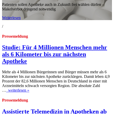
Patienten sollen Apotheke auch in Zukunft frei wählen dürfen –
Makelverbot dringend notwendig
Weiterlesen
/
Pressemeldung
Studie: Für 4 Millionen Menschen mehr
als 6 Kilometer bis zur nächsten
Apotheke
Mehr als 4 Millionen Bürgerinnen und Bürger müssen mehr als 6
Kilometer bis zur nächsten Apotheke zurücklegen. Damit leben 4,9
Prozent der 82,6 Millionen Menschen in Deutschland in einer mit
Arzneimitteln schwach versorgten Region. Die absolute Zahl
…
weiterlesen »
Pressemeldung
Assistierte Telemedizin in Apotheken ab