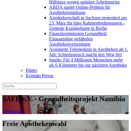
Hilfstaxe wegen unfairer Arbeitspreise
ABDA startet Online-Petition für
Apothekenstärkung
Apothekerschaft in Sachsen protestiert am
23. März für faire Rahmenbedingungen -
Zentrale Kundgebung in Berlin
Finanzkommission Gesundheit:
Einsparpläne gefährden
Apothekenversorgung
Assistierte Telemedizin in Apotheken ab 1.
Juli: Schiedsspruch macht den Weg frei
Studie: Für 4 Millionen Menschen mehr
als 6 Kilometer bis zur nächsten Apotheke
Bilder
Kontakt Presse
SAFE e.V. - Gesundheitsprojekt Namibia
Weiterlesen
Freie Apothekenwahl