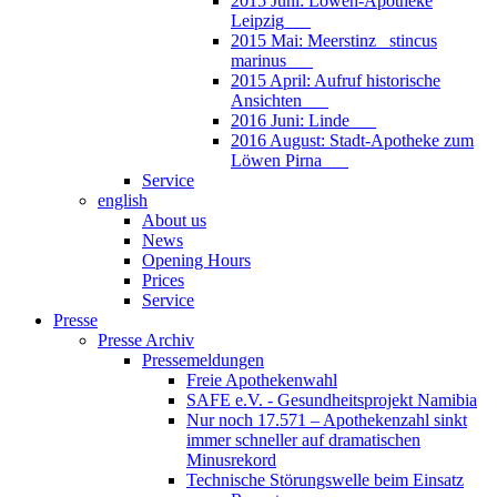
2015 Juni: Löwen-Apotheke
Leipzig___
2015 Mai: Meerstinz_ stincus
marinus___
2015 April: Aufruf historische
Ansichten___
2016 Juni: Linde___
2016 August: Stadt-Apotheke zum
Löwen Pirna___
Service
english
About us
News
Opening Hours
Prices
Service
Presse
Presse Archiv
Pressemeldungen
Freie Apothekenwahl
SAFE e.V. - Gesundheitsprojekt Namibia
Nur noch 17.571 – Apothekenzahl sinkt
immer schneller auf dramatischen
Minusrekord
Technische Störungswelle beim Einsatz