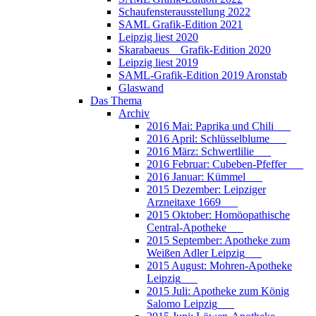
Schaufensterausstellung 2022
SAML Grafik-Edition 2021
Leipzig liest 2020
Skarabaeus _ Grafik-Edition 2020
Leipzig liest 2019
SAML-Grafik-Edition 2019 Aronstab
Glaswand
Das Thema
Archiv
2016 Mai: Paprika und Chili___
2016 April: Schlüsselblume___
2016 März: Schwertlilie___
2016 Februar: Cubeben-Pfeffer___
2016 Januar: Kümmel___
2015 Dezember: Leipziger
Arzneitaxe 1669___
2015 Oktober: Homöopathische
Central-Apotheke___
2015 September: Apotheke zum
Weißen Adler Leipzig___
2015 August: Mohren-Apotheke
Leipzig___
2015 Juli: Apotheke zum König
Salomo Leipzig___