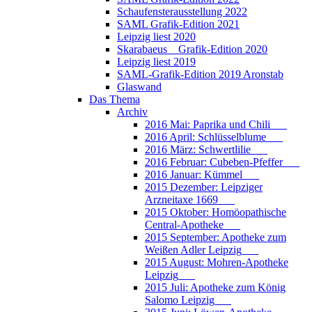
Schaufensterausstellung 2022
SAML Grafik-Edition 2021
Leipzig liest 2020
Skarabaeus _ Grafik-Edition 2020
Leipzig liest 2019
SAML-Grafik-Edition 2019 Aronstab
Glaswand
Das Thema
Archiv
2016 Mai: Paprika und Chili___
2016 April: Schlüsselblume___
2016 März: Schwertlilie___
2016 Februar: Cubeben-Pfeffer___
2016 Januar: Kümmel___
2015 Dezember: Leipziger
Arzneitaxe 1669___
2015 Oktober: Homöopathische
Central-Apotheke___
2015 September: Apotheke zum
Weißen Adler Leipzig___
2015 August: Mohren-Apotheke
Leipzig___
2015 Juli: Apotheke zum König
Salomo Leipzig___