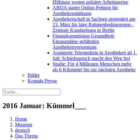
Hilfstaxe wegen unfairer Arbeitspreise
ABDA startet Online-Petition für
Apothekenstärkung
Apothekerschaft in Sachsen protestiert am
23. März für faire Rahmenbedingungen -
Zentrale Kundgebung in Berlin
Finanzkommission Gesundheit:
Einsparpläne gefährden
Apothekenversorgung
Assistierte Telemedizin in Apotheken ab 1.
Juli: Schiedsspruch macht den Weg frei
Studie: Für 4 Millionen Menschen mehr
als 6 Kilometer bis zur nächsten Apotheke
Bilder
Kontakt Presse
2016 Januar: Kümmel___
Home
Museum
deutsch
Das Thema