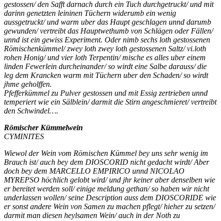
gestossen/ den Safft darnach durch ein Tuch durchgetruckt/ und mit
darinn genetzten leininen Tüchern widerumb ein wenig
aussgetruckt/ und warm uber das Haupt geschlagen unnd darumb
gewunden/ vertreibt das Hauptwethumb von Schlägen oder Fällen/
unnd ist ein gewiss Experiment. Oder nimb sechs loth gestossenen
Römischenkümmel/ zwey loth zwey loth gestossenen Saltz/ vi.loth
rohen Honig/ und vier loth Terpentin/ mische es alles uber einem
linden Fewerlein durcheinander/ so wirdt eine Salbe darauss/ die
leg dem Krancken warm mit Tüchern uber den Schaden/ so wirdt
jhme geholffen.
Pfefferkümmel zu Pulver gestossen und mit Essig zertrieben unnd
temperiert wie ein Sälblein/ darmit die Stirn angeschmieret/ vertreibt
den Schwindel….
R
ö
mischer K
ü
mmelwein
CYMINITES
Wiewol der Wein vom Römischen Kümmel bey uns sehr wenig im
Brauch ist/ auch bey dem DIOSCORID nicht gedacht wirdt/ Aber
doch bey dem MARCELLO EMPIRICO unnd NICOLAO
MYREPSO höchlich gelobt wird/ und jhr keiner aber denselben wie
er bereitet werden soll/ einige meldung gethan/ so haben wir nicht
underlassen wollen/ seine Description auss dem DIOSCORIDE wie
er sonst andere Wein von Samen zu machen pflegt/ hieher zu setzen/
darmit man diesen heylsamen Wein/ auch in der Noth zu