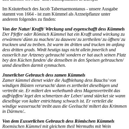
Im Kräuterbuch des Jacob Tabernaemontanus - unsere Ausgabe
stammt von 1664 - ist zum Kümmel als Arzneipflanze unter
anderem folgendes zu finden:
Von der Natur/ Krafft/ Wirckung und eygenschafft dess K
ü
mmels
Der Pfeffer oder Römisch Kümmel hat ein Krafft unnd wirckung zu
erwärmen/ dünn zu machen/ zu dauwen/ zu zertheilen/ zu öffnen/ zu
trucknen und zu treiben. Ist warm im dritten und trucken im anfang
dess dritten grads. Wirdt heutigs tags nicht allein jnnerlich und
eusserlich zur Artzeney gebraucht/ sondern er hat auch seinen Platz
bey den Küchen funden/ die denselben in den Speisen gebrauchen/
unnd dieselben darmit eynmachen.
Jnnerlicher Gebrauch dess zamen K
ü
mmels
Zamer kümmel dienet wider die Auffblehung dess Bauchs/ von
windigen Blästen verursacht/ dann es zertheilet dieselbigen und
vertreibt sie. Er miltert den wehethumb dess Magensvertreibt das
auffröpffen/ leget den schmertzen der Leber/ unnd stärcket sie wann
dieselbige von kalter entrichtung schwach ist. Er verteilet die
windige wassersucht/ treibt auss die Geelsucht/ miltert das Krimmen
in Därmen/..
Von dem Eusserlichen Gebrauch dess R
ö
mischen K
ü
mmels
Roemischen Kümmel mit gleichem theil Wermuths mit Wein