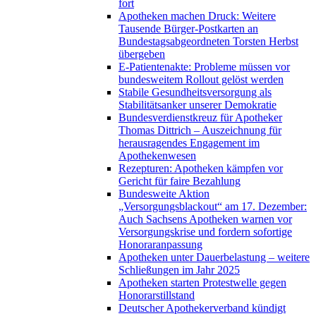
fort
Apotheken machen Druck: Weitere
Tausende Bürger-Postkarten an
Bundestagsabgeordneten Torsten Herbst
übergeben
E-Patientenakte: Probleme müssen vor
bundesweitem Rollout gelöst werden
Stabile Gesundheitsversorgung als
Stabilitätsanker unserer Demokratie
Bundesverdienstkreuz für Apotheker
Thomas Dittrich – Auszeichnung für
herausragendes Engagement im
Apothekenwesen
Rezepturen: Apotheken kämpfen vor
Gericht für faire Bezahlung
Bundesweite Aktion
„Versorgungsblackout“ am 17. Dezember:
Auch Sachsens Apotheken warnen vor
Versorgungskrise und fordern sofortige
Honoraranpassung
Apotheken unter Dauerbelastung – weitere
Schließungen im Jahr 2025
Apotheken starten Protestwelle gegen
Honorarstillstand
Deutscher Apothekerverband kündigt