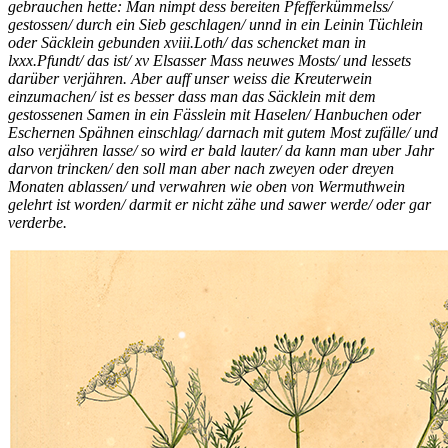
gebrauchen hette: Man nimpt dess bereiten Pfefferkümmelss/
gestossen/ durch ein Sieb geschlagen/ unnd in ein Leinin Tüchlein
oder Säcklein gebunden xviii.Loth/ das schencket man in
lxxx.Pfundt/ das ist/ xv Elsasser Mass neuwes Mosts/ und lessets
darüber verjähren. Aber auff unser weiss die Kreuterwein
einzumachen/ ist es besser dass man das Säcklein mit dem
gestossenen Samen in ein Fässlein mit Haselen/ Hanbuchen oder
Eschernen Spähnen einschlag/ darnach mit gutem Most zufälle/ und
also verjähren lasse/ so wird er bald lauter/ da kann man uber Jahr
darvon trincken/ den soll man aber nach zweyen oder dreyen
Monaten ablassen/ und verwahren wie oben von Wermuthwein
gelehrt ist worden/ darmit er nicht zähe und sawer werde/ oder gar
verderbe.