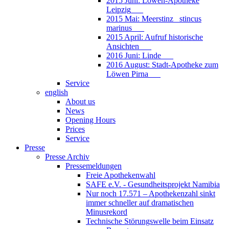
2015 Juni: Löwen-Apotheke
Leipzig___
2015 Mai: Meerstinz_ stincus
marinus___
2015 April: Aufruf historische
Ansichten___
2016 Juni: Linde___
2016 August: Stadt-Apotheke zum
Löwen Pirna___
Service
english
About us
News
Opening Hours
Prices
Service
Presse
Presse Archiv
Pressemeldungen
Freie Apothekenwahl
SAFE e.V. - Gesundheitsprojekt Namibia
Nur noch 17.571 – Apothekenzahl sinkt
immer schneller auf dramatischen
Minusrekord
Technische Störungswelle beim Einsatz