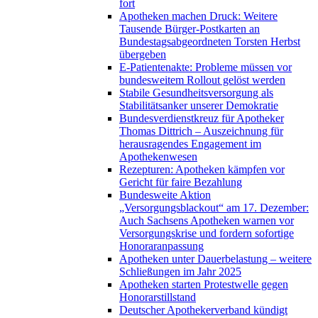
fort
Apotheken machen Druck: Weitere
Tausende Bürger-Postkarten an
Bundestagsabgeordneten Torsten Herbst
übergeben
E-Patientenakte: Probleme müssen vor
bundesweitem Rollout gelöst werden
Stabile Gesundheitsversorgung als
Stabilitätsanker unserer Demokratie
Bundesverdienstkreuz für Apotheker
Thomas Dittrich – Auszeichnung für
herausragendes Engagement im
Apothekenwesen
Rezepturen: Apotheken kämpfen vor
Gericht für faire Bezahlung
Bundesweite Aktion
„Versorgungsblackout“ am 17. Dezember:
Auch Sachsens Apotheken warnen vor
Versorgungskrise und fordern sofortige
Honoraranpassung
Apotheken unter Dauerbelastung – weitere
Schließungen im Jahr 2025
Apotheken starten Protestwelle gegen
Honorarstillstand
Deutscher Apothekerverband kündigt