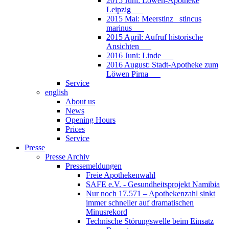
2015 Juni: Löwen-Apotheke
Leipzig___
2015 Mai: Meerstinz_ stincus
marinus___
2015 April: Aufruf historische
Ansichten___
2016 Juni: Linde___
2016 August: Stadt-Apotheke zum
Löwen Pirna___
Service
english
About us
News
Opening Hours
Prices
Service
Presse
Presse Archiv
Pressemeldungen
Freie Apothekenwahl
SAFE e.V. - Gesundheitsprojekt Namibia
Nur noch 17.571 – Apothekenzahl sinkt
immer schneller auf dramatischen
Minusrekord
Technische Störungswelle beim Einsatz