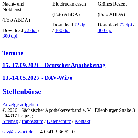
Nacht- und
Blutdruckmessen
Grünes Rezept
Notdienst
(Foto ABDA)
(Foto ABDA)
(Foto ABDA)
Download
72 dpi
Download
72 dpi
/
Download
72 dpi
/
/
300 dpi
300 dpi
300 dpi
Termine
15.-17.09.2026 - Deutscher Apothekertag
13.-14.05.2027 - DAV-WiFo
Stellenbörse
Anzeige aufgeben
© 2026 - Sächsischer Apothekerverband e. V. | Eilenburger Straße 3
| 04317 Leipzig
Sitemap
/
Impressum
/
Datenschutz
/
Kontakt
sav@sav-net.de
·
+49 341 3 36 52–0