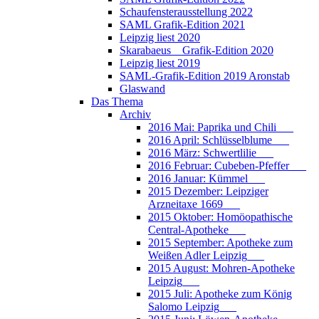
Schaufensterausstellung 2022
SAML Grafik-Edition 2021
Leipzig liest 2020
Skarabaeus _ Grafik-Edition 2020
Leipzig liest 2019
SAML-Grafik-Edition 2019 Aronstab
Glaswand
Das Thema
Archiv
2016 Mai: Paprika und Chili___
2016 April: Schlüsselblume___
2016 März: Schwertlilie___
2016 Februar: Cubeben-Pfeffer___
2016 Januar: Kümmel___
2015 Dezember: Leipziger
Arzneitaxe 1669___
2015 Oktober: Homöopathische
Central-Apotheke___
2015 September: Apotheke zum
Weißen Adler Leipzig___
2015 August: Mohren-Apotheke
Leipzig___
2015 Juli: Apotheke zum König
Salomo Leipzig___