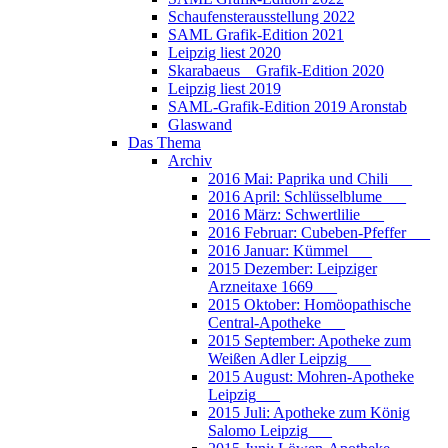
Schaufensterausstellung 2022
SAML Grafik-Edition 2021
Leipzig liest 2020
Skarabaeus _ Grafik-Edition 2020
Leipzig liest 2019
SAML-Grafik-Edition 2019 Aronstab
Glaswand
Das Thema
Archiv
2016 Mai: Paprika und Chili___
2016 April: Schlüsselblume___
2016 März: Schwertlilie___
2016 Februar: Cubeben-Pfeffer___
2016 Januar: Kümmel___
2015 Dezember: Leipziger
Arzneitaxe 1669___
2015 Oktober: Homöopathische
Central-Apotheke___
2015 September: Apotheke zum
Weißen Adler Leipzig___
2015 August: Mohren-Apotheke
Leipzig___
2015 Juli: Apotheke zum König
Salomo Leipzig___