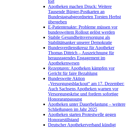
fort
Apotheken machen Druck: Weitere
Tausende Bürger-Postkarten an
Bundestagsabgeordneten Torsten Herbst
übergeben
E-Patientenakte: Probleme müssen vor
bundesweitem Rollout gelöst werden
Stabile Gesundheitsversorgung als
Stabilitätsanker unserer Demokratie
Bundesverdienstkreuz für Apotheker
Thomas Dittrich – Auszeichnung für
herausragendes Engagement im
Apothekenwesen
Rezepturen: Apotheken kämpfen vor
Gericht für faire Bezahlung
Bundesweite Aktion
„Versorgungsblackout“ am 17. Dezember:
Auch Sachsens Apotheken warnen vor
Versorgungskrise und fordern sofortige
Honoraranpassung
Apotheken unter Dauerbelastung – weitere
Schließungen im Jahr 2025
Apotheken starten Protestwelle gegen
Honorarstillstand
Deutscher Apothekerverband kündigt