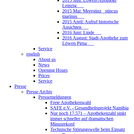
2015 Juni: Löwen-Apotheke
Leipzig___
2015 Mai: Meerstinz_ stincus
marinus___
2015 April: Aufruf historische
Ansichten___
2016 Juni: Linde___
2016 August: Stadt-Apotheke zum
Löwen Pirna___
Service
english
About us
News
Opening Hours
Prices
Service
Presse
Presse Archiv
Pressemeldungen
Freie Apothekenwahl
SAFE e.V. - Gesundheitsprojekt Namibia
Nur noch 17.571 – Apothekenzahl sinkt
immer schneller auf dramatischen
Minusrekord
Technische Störungswelle beim Einsatz