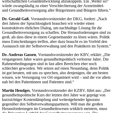
wirtschaftlichen Gesamtentwicklung abzukoppeln. Ein ‚Weiter so!‘
würde zwangsläufig zu einer Verschlechterung der Arzneimittel-
und Gesundheitsversorgung aller Bürgerinnen und Bürgern führen.“
Dr. Gerald Gaß
, Vorstandsvorsitzender der DKG, fordert: „Nach
drei Jahren der Sprachlosigkeit brauchen wir wieder einen
konstruktiven ehrlichen Dialog, um nachhaltige Lösung für die
Gesundheitsversorgung zu schaffen. Die Herausforderungen sind zu
groß, als dass diese in einem Gegeneinander zu lösen wären. Politik
muss Entscheidungen treffen, aber dazu braucht es im Vorfeld den
Austausch mit der Selbstverwaltung und den Praktikern im System.“
Dr. Andreas Gassen
, Vorstandsvorsitzender der KBV, erklärt: „Die
vergangenen Jahre waren gesundheitspolitisch verlorene Jahre. Die
Rahmenbedingungen sind in fast allen Bereichen eher noch
schlechter geworden. Wir setzen auf einen Neuanfang, denn Politik
ist gut beraten, mit uns zu sprechen, also denjenigen, die am besten
wissen, wie Versorgung vor Ort organisiert wird – und die vor allem
nah bei den Patientinnen und Patienten sind.“
Martin Hendges
, Vorstandsvorsitzender der KZBV, führt aus: „Der
gesundheitspolitische Kurs der letzten drei Jahre war geprägt von
kurzsichtiger Kostendämpfung und weitestgehender Ignoranz
gegenüber den Selbstverwaltungspartnern. Will man die großen
Herausforderungen im Gesundheitswesen wirklich meistern, muss