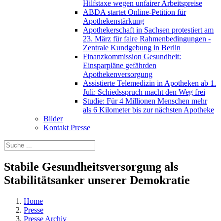
Hilfstaxe wegen unfairer Arbeitspreise
ABDA startet Online-Petition für
Apothekenstärkung
Apothekerschaft in Sachsen protestiert am
23. März für faire Rahmenbedingungen -
Zentrale Kundgebung in Berlin
Finanzkommission Gesundheit:
Einsparpläne gefährden
Apothekenversorgung
Assistierte Telemedizin in Apotheken ab 1.
Juli: Schiedsspruch macht den Weg frei
Studie: Für 4 Millionen Menschen mehr
als 6 Kilometer bis zur nächsten Apotheke
Bilder
Kontakt Presse
Stabile Gesundheitsversorgung als
Stabilitätsanker unserer Demokratie
Home
Presse
Presse Archiv