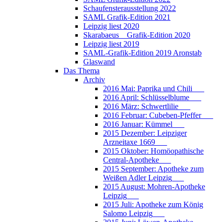
Schaufensterausstellung 2022
SAML Grafik-Edition 2021
Leipzig liest 2020
Skarabaeus _ Grafik-Edition 2020
Leipzig liest 2019
SAML-Grafik-Edition 2019 Aronstab
Glaswand
Das Thema
Archiv
2016 Mai: Paprika und Chili___
2016 April: Schlüsselblume___
2016 März: Schwertlilie___
2016 Februar: Cubeben-Pfeffer___
2016 Januar: Kümmel___
2015 Dezember: Leipziger
Arzneitaxe 1669___
2015 Oktober: Homöopathische
Central-Apotheke___
2015 September: Apotheke zum
Weißen Adler Leipzig___
2015 August: Mohren-Apotheke
Leipzig___
2015 Juli: Apotheke zum König
Salomo Leipzig___