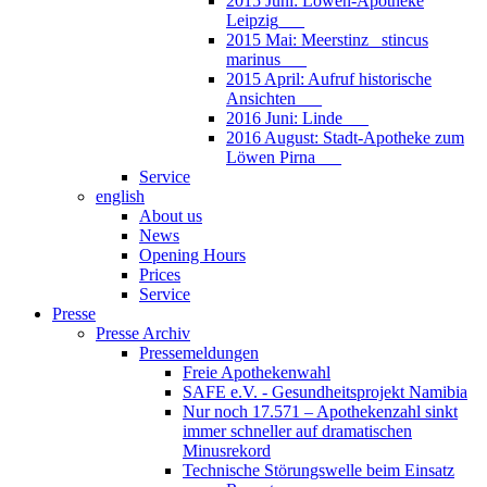
2015 Juni: Löwen-Apotheke
Leipzig___
2015 Mai: Meerstinz_ stincus
marinus___
2015 April: Aufruf historische
Ansichten___
2016 Juni: Linde___
2016 August: Stadt-Apotheke zum
Löwen Pirna___
Service
english
About us
News
Opening Hours
Prices
Service
Presse
Presse Archiv
Pressemeldungen
Freie Apothekenwahl
SAFE e.V. - Gesundheitsprojekt Namibia
Nur noch 17.571 – Apothekenzahl sinkt
immer schneller auf dramatischen
Minusrekord
Technische Störungswelle beim Einsatz