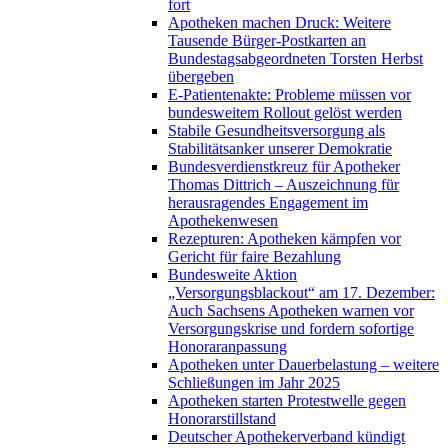
fort
Apotheken machen Druck: Weitere
Tausende Bürger-Postkarten an
Bundestagsabgeordneten Torsten Herbst
übergeben
E-Patientenakte: Probleme müssen vor
bundesweitem Rollout gelöst werden
Stabile Gesundheitsversorgung als
Stabilitätsanker unserer Demokratie
Bundesverdienstkreuz für Apotheker
Thomas Dittrich – Auszeichnung für
herausragendes Engagement im
Apothekenwesen
Rezepturen: Apotheken kämpfen vor
Gericht für faire Bezahlung
Bundesweite Aktion
„Versorgungsblackout“ am 17. Dezember:
Auch Sachsens Apotheken warnen vor
Versorgungskrise und fordern sofortige
Honoraranpassung
Apotheken unter Dauerbelastung – weitere
Schließungen im Jahr 2025
Apotheken starten Protestwelle gegen
Honorarstillstand
Deutscher Apothekerverband kündigt