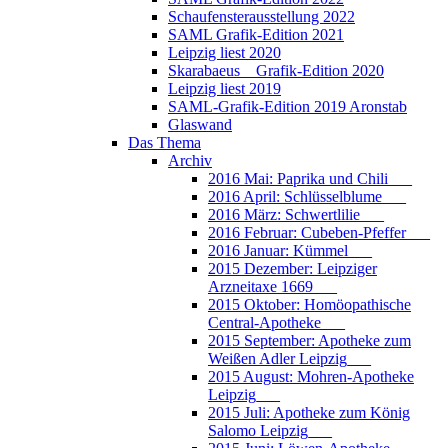
Schaufensterausstellung 2022
SAML Grafik-Edition 2021
Leipzig liest 2020
Skarabaeus _ Grafik-Edition 2020
Leipzig liest 2019
SAML-Grafik-Edition 2019 Aronstab
Glaswand
Das Thema
Archiv
2016 Mai: Paprika und Chili___
2016 April: Schlüsselblume___
2016 März: Schwertlilie___
2016 Februar: Cubeben-Pfeffer___
2016 Januar: Kümmel___
2015 Dezember: Leipziger
Arzneitaxe 1669___
2015 Oktober: Homöopathische
Central-Apotheke___
2015 September: Apotheke zum
Weißen Adler Leipzig___
2015 August: Mohren-Apotheke
Leipzig___
2015 Juli: Apotheke zum König
Salomo Leipzig___