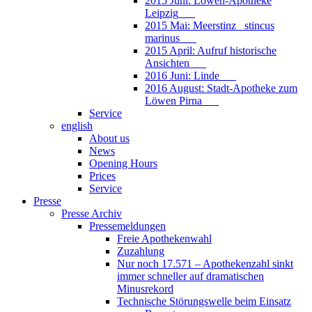
2015 Juni: Löwen-Apotheke
Leipzig___
2015 Mai: Meerstinz_ stincus
marinus___
2015 April: Aufruf historische
Ansichten___
2016 Juni: Linde___
2016 August: Stadt-Apotheke zum
Löwen Pirna___
Service
english
About us
News
Opening Hours
Prices
Service
Presse
Presse Archiv
Pressemeldungen
Freie Apothekenwahl
Zuzahlung
Nur noch 17.571 – Apothekenzahl sinkt
immer schneller auf dramatischen
Minusrekord
Technische Störungswelle beim Einsatz