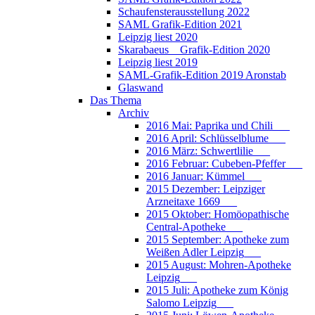
Schaufensterausstellung 2022
SAML Grafik-Edition 2021
Leipzig liest 2020
Skarabaeus _ Grafik-Edition 2020
Leipzig liest 2019
SAML-Grafik-Edition 2019 Aronstab
Glaswand
Das Thema
Archiv
2016 Mai: Paprika und Chili___
2016 April: Schlüsselblume___
2016 März: Schwertlilie___
2016 Februar: Cubeben-Pfeffer___
2016 Januar: Kümmel___
2015 Dezember: Leipziger
Arzneitaxe 1669___
2015 Oktober: Homöopathische
Central-Apotheke___
2015 September: Apotheke zum
Weißen Adler Leipzig___
2015 August: Mohren-Apotheke
Leipzig___
2015 Juli: Apotheke zum König
Salomo Leipzig___