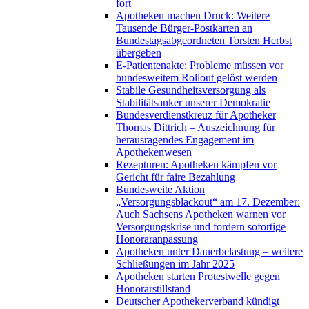
fort
Apotheken machen Druck: Weitere
Tausende Bürger-Postkarten an
Bundestagsabgeordneten Torsten Herbst
übergeben
E-Patientenakte: Probleme müssen vor
bundesweitem Rollout gelöst werden
Stabile Gesundheitsversorgung als
Stabilitätsanker unserer Demokratie
Bundesverdienstkreuz für Apotheker
Thomas Dittrich – Auszeichnung für
herausragendes Engagement im
Apothekenwesen
Rezepturen: Apotheken kämpfen vor
Gericht für faire Bezahlung
Bundesweite Aktion
„Versorgungsblackout“ am 17. Dezember:
Auch Sachsens Apotheken warnen vor
Versorgungskrise und fordern sofortige
Honoraranpassung
Apotheken unter Dauerbelastung – weitere
Schließungen im Jahr 2025
Apotheken starten Protestwelle gegen
Honorarstillstand
Deutscher Apothekerverband kündigt