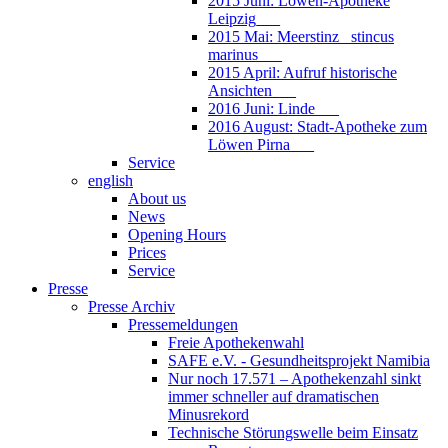
2015 Juni: Löwen-Apotheke
Leipzig___
2015 Mai: Meerstinz_ stincus
marinus___
2015 April: Aufruf historische
Ansichten___
2016 Juni: Linde___
2016 August: Stadt-Apotheke zum
Löwen Pirna___
Service
english
About us
News
Opening Hours
Prices
Service
Presse
Presse Archiv
Pressemeldungen
Freie Apothekenwahl
SAFE e.V. - Gesundheitsprojekt Namibia
Nur noch 17.571 – Apothekenzahl sinkt
immer schneller auf dramatischen
Minusrekord
Technische Störungswelle beim Einsatz