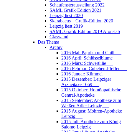
Schaufensterausstellung 2022
SAML Grafik-Edition 2021
Leipzig liest 2020
Skarabaeus _ Grafik-Edition 2020
Leipzig liest 2019
SAML-Grafik-Edition 2019 Aronstab
Glaswand
Das Thema
Archiv
2016 Mai: Paprika und Chili___
2016 April: Schlüsselblume___
2016 März: Schwertlilie___
2016 Februar: Cubeben-Pfeffer___
2016 Januar: Kümmel___
2015 Dezember: Leipziger
Arzneitaxe 1669___
2015 Oktober: Homöopathische
Central-Apotheke___
2015 September: Apotheke zum
Weißen Adler Leipzig___
2015 August: Mohren-Apotheke
Leipzig___
2015 Juli: Apotheke zum König
Salomo Leipzig___