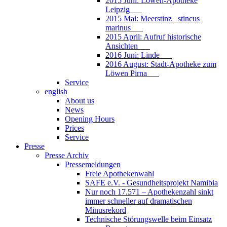
2015 Juni: Löwen-Apotheke
Leipzig___
2015 Mai: Meerstinz_ stincus
marinus___
2015 April: Aufruf historische
Ansichten___
2016 Juni: Linde___
2016 August: Stadt-Apotheke zum
Löwen Pirna___
Service
english
About us
News
Opening Hours
Prices
Service
Presse
Presse Archiv
Pressemeldungen
Freie Apothekenwahl
SAFE e.V. - Gesundheitsprojekt Namibia
Nur noch 17.571 – Apothekenzahl sinkt
immer schneller auf dramatischen
Minusrekord
Technische Störungswelle beim Einsatz