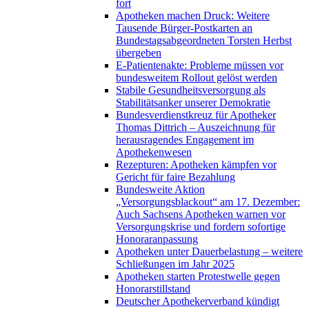
fort
Apotheken machen Druck: Weitere
Tausende Bürger-Postkarten an
Bundestagsabgeordneten Torsten Herbst
übergeben
E-Patientenakte: Probleme müssen vor
bundesweitem Rollout gelöst werden
Stabile Gesundheitsversorgung als
Stabilitätsanker unserer Demokratie
Bundesverdienstkreuz für Apotheker
Thomas Dittrich – Auszeichnung für
herausragendes Engagement im
Apothekenwesen
Rezepturen: Apotheken kämpfen vor
Gericht für faire Bezahlung
Bundesweite Aktion
„Versorgungsblackout“ am 17. Dezember:
Auch Sachsens Apotheken warnen vor
Versorgungskrise und fordern sofortige
Honoraranpassung
Apotheken unter Dauerbelastung – weitere
Schließungen im Jahr 2025
Apotheken starten Protestwelle gegen
Honorarstillstand
Deutscher Apothekerverband kündigt