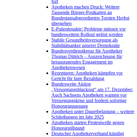
fort
Apotheken machen Druck: Weitere
Tausende Bürger-Postkarten an
Bundestagsabgeordneten Torsten Herbst
übergeben
E-Patientenakte: Probleme müssen vor
bundesweitem Rollout gelöst werden
Stabile Gesundheitsversorgung als
Stabilitätsanker unserer Demokratie
Bundesverdienstkreuz für Apotheker
Thomas Dittrich – Auszeichnung für
herausragendes Engagement im
Apothekenwesen
Rezepturen: Apotheken kämpfen vor
Gericht für faire Bezahlung
Bundesweite Aktion
„Versorgungsblackout“ am 17. Dezember:
Auch Sachsens Apotheken warnen vor
Versorgungskrise und fordern sofortige
Honoraranpassung
Apotheken unter Dauerbelastung – weitere
Schließungen im Jahr 2025
Apotheken starten Protestwelle gegen
Honorarstillstand
Deutscher Apothekerverband kündigt