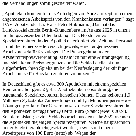
die Verhandlungen somit gescheitert waren.
„Apotheken können für das Anfertigen von Spezialrezepturen einen
angemessenen Arbeitspreis von den Krankenkassen verlangen“, sagt
DAV-Vorsitzender Dr. Hans-Peter Hubmann: „Das hat das
Landessozialgericht Berlin-Brandenburg im August 2025 in einem
richtungsweisenden Urteil bestätigt. Das Herstellen von
Spezialrezepturen in den Apotheken erfordert viel Zeit und Personal
– und die Schiedsstelle versucht jeweils, einen angemessenen
Arbeitspreis dafür festzulegen. Die Preisregelung in der
Arzneimittelpreisverordnung ist nämlich nur eine Auffangregelung
und stellt keine Preisobergrenze dar. Die Schiedsstelle ist nun
aufgefordert, ihren Spielraum bei der Neufestlegung der künftigen
Arbeitspreise für Spezialrezepturen zu nutzen. "
In Deutschland gibt es etwa 300 Apotheken mit einem speziellen
Reinraumlabor gemäß § 35a Apothekenbetriebsordnung, die
parenterale Spezialrezepturen herstellen können. Dazu gehören 1,9
Millionen Zytostatika-Zubereitungen und 1,8 Millionen parenterale
Lösungen pro Jahr. Der Gesamtumsatz dieser Spezialrezepturen in
den Apotheken beträgt über 6,0 Mrd. Euro (Stand: jeweils 2024).
Seit dem bislang letzten Schiedsspruch aus dem Jahr 2022 rechnen
die Apotheken diejenigen Spezialrezepturen, welche hauptsächlich
in der Krebstherapie eingesetzt werden, jeweils mit einem
Arbeitspreis von 100 Euro (netto) ab. Wegen der