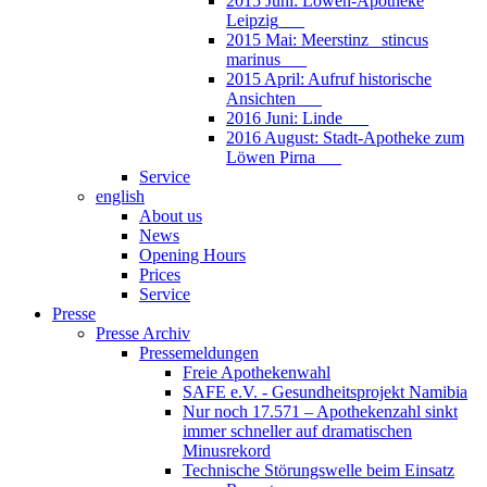
2015 Juni: Löwen-Apotheke
Leipzig___
2015 Mai: Meerstinz_ stincus
marinus___
2015 April: Aufruf historische
Ansichten___
2016 Juni: Linde___
2016 August: Stadt-Apotheke zum
Löwen Pirna___
Service
english
About us
News
Opening Hours
Prices
Service
Presse
Presse Archiv
Pressemeldungen
Freie Apothekenwahl
SAFE e.V. - Gesundheitsprojekt Namibia
Nur noch 17.571 – Apothekenzahl sinkt
immer schneller auf dramatischen
Minusrekord
Technische Störungswelle beim Einsatz