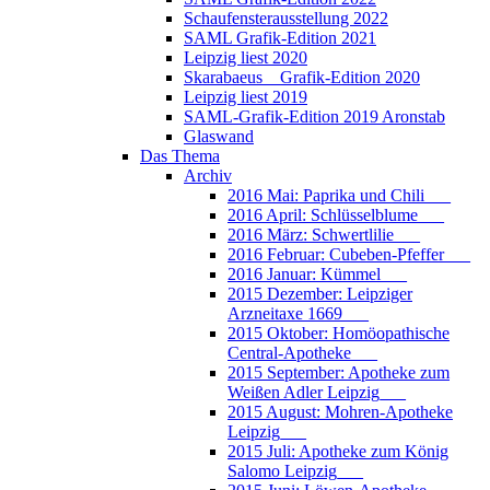
Schaufensterausstellung 2022
SAML Grafik-Edition 2021
Leipzig liest 2020
Skarabaeus _ Grafik-Edition 2020
Leipzig liest 2019
SAML-Grafik-Edition 2019 Aronstab
Glaswand
Das Thema
Archiv
2016 Mai: Paprika und Chili___
2016 April: Schlüsselblume___
2016 März: Schwertlilie___
2016 Februar: Cubeben-Pfeffer___
2016 Januar: Kümmel___
2015 Dezember: Leipziger
Arzneitaxe 1669___
2015 Oktober: Homöopathische
Central-Apotheke___
2015 September: Apotheke zum
Weißen Adler Leipzig___
2015 August: Mohren-Apotheke
Leipzig___
2015 Juli: Apotheke zum König
Salomo Leipzig___