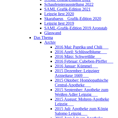
Schaufensterausstellung 2022
SAML Grafik-Edition 2021
Leipzig liest 2020
Skarabaeus _ Grafik-Edition 2020
Leipzig liest 2019
SAML-Grafik-Edition 2019 Aronstab
Glaswand
Das Thema
Archiv
2016 Mai: Paprika und Chili___
2016 April: Schlüsselblume___
2016 März: Schwertlilie___
2016 Februar: Cubeben-Pfeffer___
2016 Januar: Kümmel___
2015 Dezember: Leipziger
Arzneitaxe 1669___
2015 Oktober: Homöopathische
Central-Apotheke___
2015 September: Apotheke zum
Weißen Adler Leipzig___
2015 August: Mohren-Apotheke
Leipzig___
2015 Juli: Apotheke zum König
Salomo Leipzig___