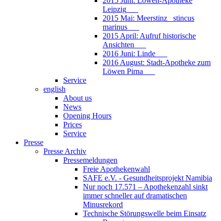
2015 Juni: Löwen-Apotheke
Leipzig___
2015 Mai: Meerstinz_ stincus
marinus___
2015 April: Aufruf historische
Ansichten___
2016 Juni: Linde___
2016 August: Stadt-Apotheke zum
Löwen Pirna___
Service
english
About us
News
Opening Hours
Prices
Service
Presse
Presse Archiv
Pressemeldungen
Freie Apothekenwahl
SAFE e.V. - Gesundheitsprojekt Namibia
Nur noch 17.571 – Apothekenzahl sinkt
immer schneller auf dramatischen
Minusrekord
Technische Störungswelle beim Einsatz