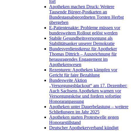
fort
Apotheken machen Druck: Weitere
Tausende Bürger-Postkarten an
Bundestagsabgeordneten Torsten Herbst
übergeben
E-Patientenakte: Probleme müssen vor
bundesweitem Rollout gelöst werden
Stabile Gesundheitsversorgung als
Stabilitätsanker unserer Demokratie
Bundesverdienstkreuz für Apotheker
Thomas Dittrich – Auszeichnung für
herausragendes Engagement im
Apothekenwesen
Rezepturen: Apotheken kämpfen vor
Gericht für faire Bezahlung
Bundesweite Aktion
„Versorgungsblackout“ am 17. Dezember:
Auch Sachsens Apotheken warnen vor
Versorgungskrise und fordern sofortige
Honoraranpassung
Apotheken unter Dauerbelastung – weitere
Schließungen im Jahr 2025
Apotheken starten Protestwelle gegen
Honorarstillstand
Deutscher Apothekerverband kündigt