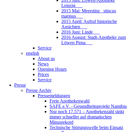
2015 Juni: Löwen-Apotheke
Leipzig___
2015 Mai: Meerstinz_ stincus
marinus___
2015 April: Aufruf historische
Ansichten___
2016 Juni: Linde___
2016 August: Stadt-Apotheke zum
Löwen Pirna___
Service
english
About us
News
Opening Hours
Prices
Service
Presse
Presse Archiv
Pressemeldungen
Freie Apothekenwahl
SAFE e.V. - Gesundheitsprojekt Namibia
Nur noch 17.571 – Apothekenzahl sinkt
immer schneller auf dramatischen
Minusrekord
Technische Störungswelle beim Einsatz