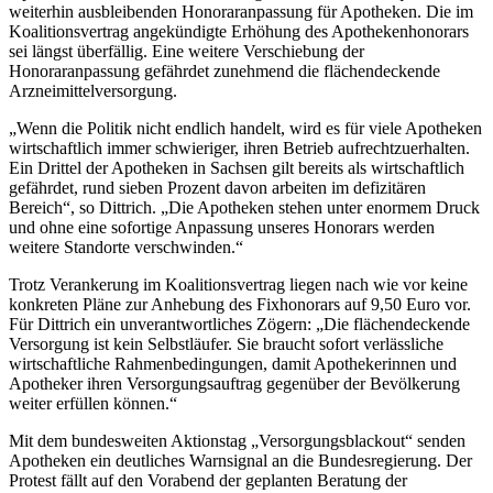
weiterhin ausbleibenden Honoraranpassung für Apotheken. Die im
Koalitionsvertrag angekündigte Erhöhung des Apothekenhonorars
sei längst überfällig. Eine weitere Verschiebung der
Honoraranpassung gefährdet zunehmend die flächendeckende
Arzneimittelversorgung.
„Wenn die Politik nicht endlich handelt, wird es für viele Apotheken
wirtschaftlich immer schwieriger, ihren Betrieb aufrechtzuerhalten.
Ein Drittel der Apotheken in Sachsen gilt bereits als wirtschaftlich
gefährdet, rund sieben Prozent davon arbeiten im defizitären
Bereich“, so Dittrich. „Die Apotheken stehen unter enormem Druck
und ohne eine sofortige Anpassung unseres Honorars werden
weitere Standorte verschwinden.“
Trotz Verankerung im Koalitionsvertrag liegen nach wie vor keine
konkreten Pläne zur Anhebung des Fixhonorars auf 9,50 Euro vor.
Für Dittrich ein unverantwortliches Zögern: „Die flächendeckende
Versorgung ist kein Selbstläufer. Sie braucht sofort verlässliche
wirtschaftliche Rahmenbedingungen, damit Apothekerinnen und
Apotheker ihren Versorgungsauftrag gegenüber der Bevölkerung
weiter erfüllen können.“
Mit dem bundesweiten Aktionstag „Versorgungsblackout“ senden
Apotheken ein deutliches Warnsignal an die Bundesregierung. Der
Protest fällt auf den Vorabend der geplanten Beratung der