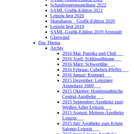
Schaufensterausstellung 2022
SAML Grafik-Edition 2021
Leipzig liest 2020
Skarabaeus _ Grafik-Edition 2020
Leipzig liest 2019
SAML-Grafik-Edition 2019 Aronstab
Glaswand
Das Thema
Archiv
2016 Mai: Paprika und Chili___
2016 April: Schlüsselblume___
2016 März: Schwertlilie___
2016 Februar: Cubeben-Pfeffer___
2016 Januar: Kümmel___
2015 Dezember: Leipziger
Arzneitaxe 1669___
2015 Oktober: Homöopathische
Central-Apotheke___
2015 September: Apotheke zum
Weißen Adler Leipzig___
2015 August: Mohren-Apotheke
Leipzig___
2015 Juli: Apotheke zum König
Salomo Leipzig___