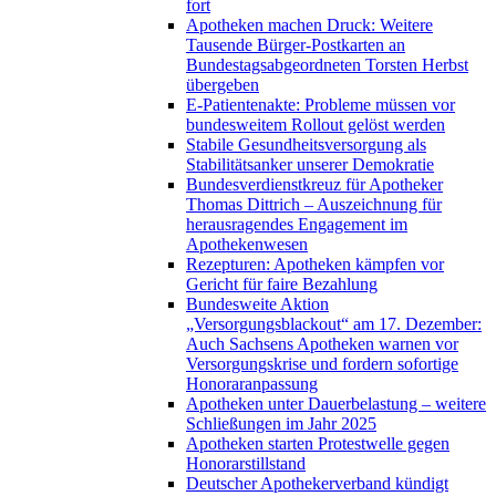
fort
Apotheken machen Druck: Weitere
Tausende Bürger-Postkarten an
Bundestagsabgeordneten Torsten Herbst
übergeben
E-Patientenakte: Probleme müssen vor
bundesweitem Rollout gelöst werden
Stabile Gesundheitsversorgung als
Stabilitätsanker unserer Demokratie
Bundesverdienstkreuz für Apotheker
Thomas Dittrich – Auszeichnung für
herausragendes Engagement im
Apothekenwesen
Rezepturen: Apotheken kämpfen vor
Gericht für faire Bezahlung
Bundesweite Aktion
„Versorgungsblackout“ am 17. Dezember:
Auch Sachsens Apotheken warnen vor
Versorgungskrise und fordern sofortige
Honoraranpassung
Apotheken unter Dauerbelastung – weitere
Schließungen im Jahr 2025
Apotheken starten Protestwelle gegen
Honorarstillstand
Deutscher Apothekerverband kündigt