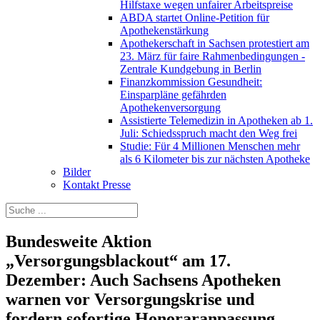
Hilfstaxe wegen unfairer Arbeitspreise
ABDA startet Online-Petition für
Apothekenstärkung
Apothekerschaft in Sachsen protestiert am
23. März für faire Rahmenbedingungen -
Zentrale Kundgebung in Berlin
Finanzkommission Gesundheit:
Einsparpläne gefährden
Apothekenversorgung
Assistierte Telemedizin in Apotheken ab 1.
Juli: Schiedsspruch macht den Weg frei
Studie: Für 4 Millionen Menschen mehr
als 6 Kilometer bis zur nächsten Apotheke
Bilder
Kontakt Presse
Bundesweite Aktion
„Versorgungsblackout“ am 17.
Dezember: Auch Sachsens Apotheken
warnen vor Versorgungskrise und
fordern sofortige Honoraranpassung