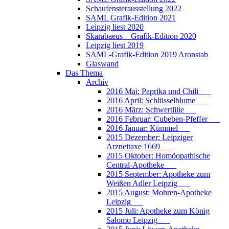
Schaufensterausstellung 2022
SAML Grafik-Edition 2021
Leipzig liest 2020
Skarabaeus _ Grafik-Edition 2020
Leipzig liest 2019
SAML-Grafik-Edition 2019 Aronstab
Glaswand
Das Thema
Archiv
2016 Mai: Paprika und Chili___
2016 April: Schlüsselblume___
2016 März: Schwertlilie___
2016 Februar: Cubeben-Pfeffer___
2016 Januar: Kümmel___
2015 Dezember: Leipziger
Arzneitaxe 1669___
2015 Oktober: Homöopathische
Central-Apotheke___
2015 September: Apotheke zum
Weißen Adler Leipzig___
2015 August: Mohren-Apotheke
Leipzig___
2015 Juli: Apotheke zum König
Salomo Leipzig___