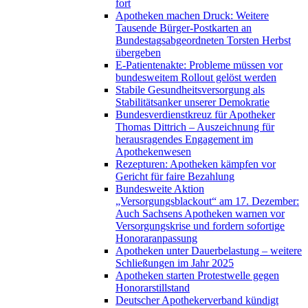
fort
Apotheken machen Druck: Weitere
Tausende Bürger-Postkarten an
Bundestagsabgeordneten Torsten Herbst
übergeben
E-Patientenakte: Probleme müssen vor
bundesweitem Rollout gelöst werden
Stabile Gesundheitsversorgung als
Stabilitätsanker unserer Demokratie
Bundesverdienstkreuz für Apotheker
Thomas Dittrich – Auszeichnung für
herausragendes Engagement im
Apothekenwesen
Rezepturen: Apotheken kämpfen vor
Gericht für faire Bezahlung
Bundesweite Aktion
„Versorgungsblackout“ am 17. Dezember:
Auch Sachsens Apotheken warnen vor
Versorgungskrise und fordern sofortige
Honoraranpassung
Apotheken unter Dauerbelastung – weitere
Schließungen im Jahr 2025
Apotheken starten Protestwelle gegen
Honorarstillstand
Deutscher Apothekerverband kündigt