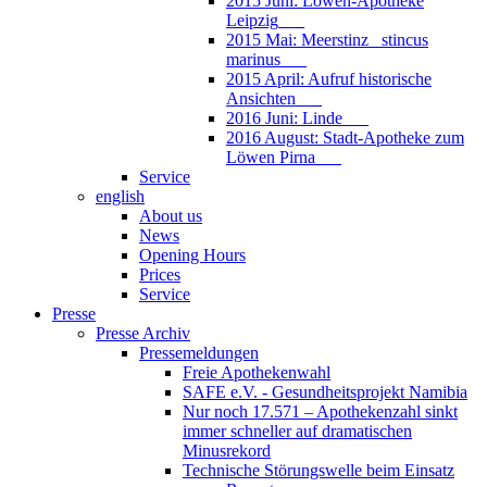
2015 Juni: Löwen-Apotheke
Leipzig___
2015 Mai: Meerstinz_ stincus
marinus___
2015 April: Aufruf historische
Ansichten___
2016 Juni: Linde___
2016 August: Stadt-Apotheke zum
Löwen Pirna___
Service
english
About us
News
Opening Hours
Prices
Service
Presse
Presse Archiv
Pressemeldungen
Freie Apothekenwahl
SAFE e.V. - Gesundheitsprojekt Namibia
Nur noch 17.571 – Apothekenzahl sinkt
immer schneller auf dramatischen
Minusrekord
Technische Störungswelle beim Einsatz