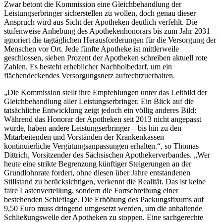
Zwar betont die Kommission eine Gleichbehandlung der
Leistungserbringer sicherstellen zu wollen, doch genau dieser
Anspruch wird aus Sicht der Apotheken deutlich verfehlt. Die
stufenweise Anhebung des Apothekenhonorars bis zum Jahr 2031
ignoriert die tagtäglichen Herausforderungen für die Versorgung der
Menschen vor Ort. Jede fünfte Apotheke ist mittlerweile
geschlossen, sieben Prozent der Apotheken schreiben aktuell rote
Zahlen. Es besteht erheblicher Nachholbedarf, um ein
flächendeckendes Versorgungsnetz aufrechtzuerhalten.
„Die Kommission stellt ihre Empfehlungen unter das Leitbild der
Gleichbehandlung aller Leistungserbringer. Ein Blick auf die
tatsächliche Entwicklung zeigt jedoch ein völlig anderes Bild:
Während das Honorar der Apotheken seit 2013 nicht angepasst
wurde, haben andere Leistungserbringer – bis hin zu den
Mitarbeitenden und Vorständen der Krankenkassen –
kontinuierliche Vergütungsanpassungen erhalten.“, so Thomas
Dittrich, Vorsitzender des Sächsischen Apothekerverbandes. „Wer
heute eine strikte Begrenzung künftiger Steigerungen an der
Grundlohnrate fordert, ohne diesen über Jahre entstandenen
Stillstand zu berücksichtigen, verkennt die Realität. Das ist keine
faire Lastenverteilung, sondern die Fortschreibung einer
bestehenden Schieflage. Die Erhöhung des Packungsfixums auf
9,50 Euro muss dringend umgesetzt werden, um die anhaltende
Schließungswelle der Apotheken zu stoppen. Eine sachgerechte