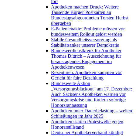
fort
Apotheken machen Druck: Weitere
Tausende Bürger-Postkarten an
Bundestagsabgeordneten Torsten Herbst
übergeben
E-Patientenakte: Probleme müssen vor
bundesweitem Rollout gelöst werden
Stabile Gesundheitsversorgung als
Stabilitätsanker unserer Demokratie
Bundesverdienstkreuz für Apotheker
Thomas Dittrich – Auszeichnung für
herausragendes Engagement im
Apothekenwesen
Rezepturen: Apotheken kämpfen vor
Gericht für faire Bezahlung
Bundesweite Aktion
„Versorgungsblackout“ am 17. Dezember:
Auch Sachsens Apotheken warnen vor
Versorgungskrise und fordern sofortige
Honoraranpassung
Apotheken unter Dauerbelastung – weitere
Schließungen im Jahr 2025
Apotheken starten Protestwelle gegen
Honorarstillstand
Deutscher Apothekerverband kündigt