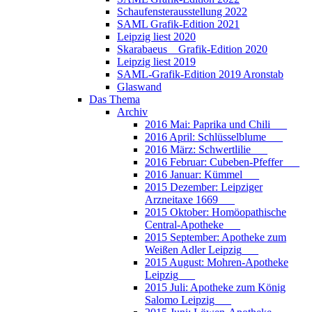
Schaufensterausstellung 2022
SAML Grafik-Edition 2021
Leipzig liest 2020
Skarabaeus _ Grafik-Edition 2020
Leipzig liest 2019
SAML-Grafik-Edition 2019 Aronstab
Glaswand
Das Thema
Archiv
2016 Mai: Paprika und Chili___
2016 April: Schlüsselblume___
2016 März: Schwertlilie___
2016 Februar: Cubeben-Pfeffer___
2016 Januar: Kümmel___
2015 Dezember: Leipziger
Arzneitaxe 1669___
2015 Oktober: Homöopathische
Central-Apotheke___
2015 September: Apotheke zum
Weißen Adler Leipzig___
2015 August: Mohren-Apotheke
Leipzig___
2015 Juli: Apotheke zum König
Salomo Leipzig___