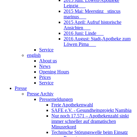
2015 Juni: Löwen-Apotheke
Leipzig___
2015 Mai: Meerstinz_ stincus
marinus___
2015 April: Aufruf historische
Ansichten___
2016 Juni: Linde___
2016 August: Stadt-Apotheke zum
Löwen Pirna___
Service
english
About us
News
Opening Hours
Prices
Service
Presse
Presse Archiv
Pressemeldungen
Freie Apothekenwahl
SAFE e.V. - Gesundheitsprojekt Namibia
Nur noch 17.571 – Apothekenzahl sinkt
immer schneller auf dramatischen
Minusrekord
Technische Störungswelle beim Einsatz