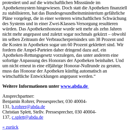
protestiert und auf die wirtschaftlichen Missstände im
Apothekensystem hingewiesen. Doch statt die Apotheken finanziell
zu stabilisieren, hat das Bundesgesundheitsministerium gefährliche
Pläne vorgelegt, die in einer weiteren wirtschaftlichen Schwächung
des Systems und in einer Zwei-Klassen-Versorgung resultieren
würden. Das Apothekenhonorar wurde seit mehr als zehn Jahren
nicht mehr angepasst und zuletzt sogar nochmals gekürzt – obwohl
im selben Zeitraum der Verbraucherpreisindex um 38 Prozent und
die Kosten in Apotheken sogar um 60 Prozent geklettert sind. Wir
fordern die Ampel-Parteien daher dringend dazu auf, ein
Apotheken-Rettungsgesetz vorzulegen, das unter anderem eine
sofortige Anpassung des Honorars der Apotheken beinhaltet. Und
um nicht erneut in eine elfjährige Honorar-Nullrunde zu geraten,
muss das Honorar der Apotheken künftig automatisch an
wirtschaftliche Entwicklungen angepasst werden.“
Weitere Informationen unter
www.abda.de
Ansprechpartner:
Benjamin Rohrer, Pressesprecher, 030 40004-
131,
b.rohrer@abda.de
Christian Splett, Stellv. Pressesprecher, 030 40004-
137,
c.splett@abda.de
« zurück