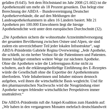
gefallen (9.645). Seit dem Höchststand im Jahr 2008 (21.602) ist die
Apothekenzahl um mehr als 18 Prozent gesunken. Das belegt eine
Berechnung der ABDA – Bundesvereinigung Deutscher
Apothekerverbände, die auf den Meldungen der
Landesapothekerkammern in allen 16 Ländern basiert. Mit 21
Apotheken pro 100.000 Einwohnern liegt die hiesige
Apothekendichte weit unter dem europäischen Durchschnitt (32).
„Die Apotheken sichern die wohnortnahe Arzneimittelversorgung
der gesamten Bevölkerung zwischen Ostsee und Alpen, sie sind
zudem ein unverzichtbarer Teil jeder lokalen Infrastruktur“, sagt
ABDA-Präsidentin Gabriele Regina Overwiening: „Jede Apotheke,
die schließt, ist ein herber Verlust für die Patientinnen und Patienten.
Immer häufiger entstehen weitere Wege zur nächsten Apotheke.
Ohne die Apotheken wäre die Lieferengpass-Krise nicht zu
schultern, auch die erklärungsbedürftige Einführung des E-Rezeptes
würde die Gesellschaft ohne die Expertise der Apothekenteams
überfordern. Viele Inhaberinnen und Inhaber müssen dennoch
aufgeben, weil ihnen die wirtschaftliche Basis wegbricht. Und für
den pharmazeutischen Nachwuchs wird die Neugründung einer
Apotheke wegen fehlender wirtschaftlicher Perspektiven immer
unattraktiver.“
Die ABDA-Präsidentin ruft die Ampel-Koalition zum Handeln auf:
„Wir haben in den vergangenen Monaten mehrfach deutschlandweit