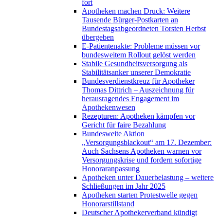
fort
Apotheken machen Druck: Weitere
Tausende Bürger-Postkarten an
Bundestagsabgeordneten Torsten Herbst
übergeben
E-Patientenakte: Probleme müssen vor
bundesweitem Rollout gelöst werden
Stabile Gesundheitsversorgung als
Stabilitätsanker unserer Demokratie
Bundesverdienstkreuz für Apotheker
Thomas Dittrich – Auszeichnung für
herausragendes Engagement im
Apothekenwesen
Rezepturen: Apotheken kämpfen vor
Gericht für faire Bezahlung
Bundesweite Aktion
„Versorgungsblackout“ am 17. Dezember:
Auch Sachsens Apotheken warnen vor
Versorgungskrise und fordern sofortige
Honoraranpassung
Apotheken unter Dauerbelastung – weitere
Schließungen im Jahr 2025
Apotheken starten Protestwelle gegen
Honorarstillstand
Deutscher Apothekerverband kündigt