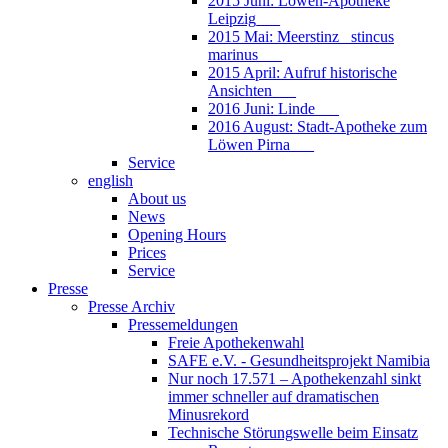
2015 Juni: Löwen-Apotheke
Leipzig___
2015 Mai: Meerstinz_ stincus
marinus___
2015 April: Aufruf historische
Ansichten___
2016 Juni: Linde___
2016 August: Stadt-Apotheke zum
Löwen Pirna___
Service
english
About us
News
Opening Hours
Prices
Service
Presse
Presse Archiv
Pressemeldungen
Freie Apothekenwahl
SAFE e.V. - Gesundheitsprojekt Namibia
Nur noch 17.571 – Apothekenzahl sinkt
immer schneller auf dramatischen
Minusrekord
Technische Störungswelle beim Einsatz