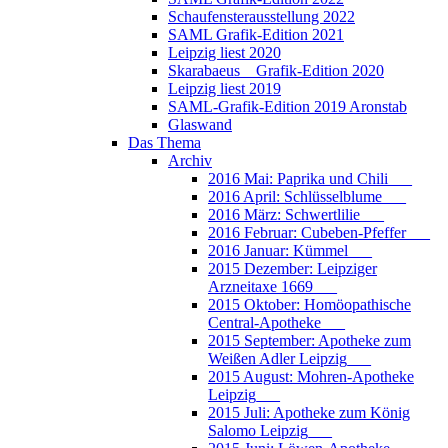
Schaufensterausstellung 2022
SAML Grafik-Edition 2021
Leipzig liest 2020
Skarabaeus _ Grafik-Edition 2020
Leipzig liest 2019
SAML-Grafik-Edition 2019 Aronstab
Glaswand
Das Thema
Archiv
2016 Mai: Paprika und Chili___
2016 April: Schlüsselblume___
2016 März: Schwertlilie___
2016 Februar: Cubeben-Pfeffer___
2016 Januar: Kümmel___
2015 Dezember: Leipziger
Arzneitaxe 1669___
2015 Oktober: Homöopathische
Central-Apotheke___
2015 September: Apotheke zum
Weißen Adler Leipzig___
2015 August: Mohren-Apotheke
Leipzig___
2015 Juli: Apotheke zum König
Salomo Leipzig___