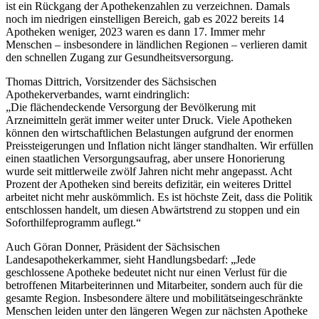
ist ein Rückgang der Apothekenzahlen zu verzeichnen. Damals
noch im niedrigen einstelligen Bereich, gab es 2022 bereits 14
Apotheken weniger, 2023 waren es dann 17. Immer mehr
Menschen – insbesondere in ländlichen Regionen – verlieren damit
den schnellen Zugang zur Gesundheitsversorgung.
Thomas Dittrich, Vorsitzender des Sächsischen
Apothekerverbandes, warnt eindringlich:
„Die flächendeckende Versorgung der Bevölkerung mit
Arzneimitteln gerät immer weiter unter Druck. Viele Apotheken
können den wirtschaftlichen Belastungen aufgrund der enormen
Preissteigerungen und Inflation nicht länger standhalten. Wir erfüllen
einen staatlichen Versorgungsaufrag, aber unsere Honorierung
wurde seit mittlerweile zwölf Jahren nicht mehr angepasst. Acht
Prozent der Apotheken sind bereits defizitär, ein weiteres Drittel
arbeitet nicht mehr auskömmlich. Es ist höchste Zeit, dass die Politik
entschlossen handelt, um diesen Abwärtstrend zu stoppen und ein
Soforthilfeprogramm auflegt.“
Auch Göran Donner, Präsident der Sächsischen
Landesapothekerkammer, sieht Handlungsbedarf: „Jede
geschlossene Apotheke bedeutet nicht nur einen Verlust für die
betroffenen Mitarbeiterinnen und Mitarbeiter, sondern auch für die
gesamte Region. Insbesondere ältere und mobilitätseingeschränkte
Menschen leiden unter den längeren Wegen zur nächsten Apotheke