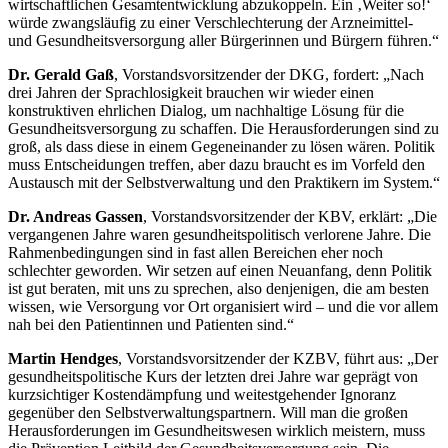
wirtschaftlichen Gesamtentwicklung abzukoppeln. Ein ‚Weiter so!‘
würde zwangsläufig zu einer Verschlechterung der Arzneimittel-
und Gesundheitsversorgung aller Bürgerinnen und Bürgern führen.“
Dr. Gerald Gaß
, Vorstandsvorsitzender der DKG, fordert: „Nach
drei Jahren der Sprachlosigkeit brauchen wir wieder einen
konstruktiven ehrlichen Dialog, um nachhaltige Lösung für die
Gesundheitsversorgung zu schaffen. Die Herausforderungen sind zu
groß, als dass diese in einem Gegeneinander zu lösen wären. Politik
muss Entscheidungen treffen, aber dazu braucht es im Vorfeld den
Austausch mit der Selbstverwaltung und den Praktikern im System.“
Dr. Andreas Gassen
, Vorstandsvorsitzender der KBV, erklärt: „Die
vergangenen Jahre waren gesundheitspolitisch verlorene Jahre. Die
Rahmenbedingungen sind in fast allen Bereichen eher noch
schlechter geworden. Wir setzen auf einen Neuanfang, denn Politik
ist gut beraten, mit uns zu sprechen, also denjenigen, die am besten
wissen, wie Versorgung vor Ort organisiert wird – und die vor allem
nah bei den Patientinnen und Patienten sind.“
Martin Hendges
, Vorstandsvorsitzender der KZBV, führt aus: „Der
gesundheitspolitische Kurs der letzten drei Jahre war geprägt von
kurzsichtiger Kostendämpfung und weitestgehender Ignoranz
gegenüber den Selbstverwaltungspartnern. Will man die großen
Herausforderungen im Gesundheitswesen wirklich meistern, muss