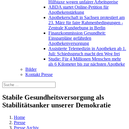
Hilfstaxe wegen unfairer Arbeitspreise
ABDA startet Online-Petition für
Apothekenstärkung
Apothekerschaft in Sachsen protestiert am
23. März für faire Rahmenbedingungen -
Zentrale Kundgebung in Berlin
Finanzkommission Gesundheit:
Einsparpläne gefährden
Apothekenversorgung
Assistierte Telemedizin in Apotheken ab 1.
Juli: Schiedsspruch macht den Weg frei
Studie: Für 4 Millionen Menschen mehr
als 6 Kilometer bis zur nächsten Apotheke
Bilder
Kontakt Presse
Stabile Gesundheitsversorgung als
Stabilitätsanker unserer Demokratie
Home
Presse
Presse Archiv