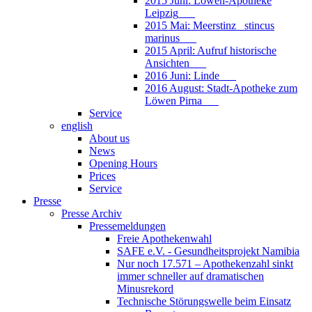
2015 Juni: Löwen-Apotheke
Leipzig___
2015 Mai: Meerstinz_ stincus
marinus___
2015 April: Aufruf historische
Ansichten___
2016 Juni: Linde___
2016 August: Stadt-Apotheke zum
Löwen Pirna___
Service
english
About us
News
Opening Hours
Prices
Service
Presse
Presse Archiv
Pressemeldungen
Freie Apothekenwahl
SAFE e.V. - Gesundheitsprojekt Namibia
Nur noch 17.571 – Apothekenzahl sinkt
immer schneller auf dramatischen
Minusrekord
Technische Störungswelle beim Einsatz