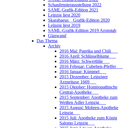
Schaufensterausstellung 2022
SAML Grafik-Edition 2021
Leipzig liest 2020
Skarabaeus _ Grafik-Edition 2020
Leipzig liest 2019
SAML-Grafik-Edition 2019 Aronstab
Glaswand
Das Thema
Archiv
2016 Mai: Paprika und Chili___
2016 April: Schlüsselblume___
2016 März: Schwertlilie___
2016 Februar: Cubeben-Pfeffer___
2016 Januar: Kümmel___
2015 Dezember: Leipziger
Arzneitaxe 1669___
2015 Oktober: Homöopathische
Central-Apotheke___
2015 September: Apotheke zum
Weißen Adler Leipzig___
2015 August: Mohren-Apotheke
Leipzig___
2015 Juli: Apotheke zum König
Salomo Leipzig___