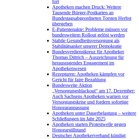
fort
Apotheken machen Druck: Weitere
Tausende Bürger-Postkarten an
Bundestagsabgeordneten Torsten Herbst
übergeben
E-Patientenakte: Probleme müssen vor
bundesweitem Rollout gelöst werden
Stabile Gesundheitsversorgung als
Stabilitätsanker unserer Demokratie
Bundesverdienstkreuz für Apotheker
Thomas Dittrich – Auszeichnung für
herausragendes Engagement im
Apothekenwesen
Rezepturen: Apotheken kämpfen vor
Gericht für faire Bezahlung
Bundesweite Aktion
„Versorgungsblackout“ am 17. Dezember:
Auch Sachsens Apotheken warnen vor
Versorgungskrise und fordern sofortige
Honoraranpassung
Apotheken unter Dauerbelastung – weitere
Schließungen im Jahr 2025
Apotheken starten Protestwelle gegen
Honorarstillstand
Deutscher Apothekerverband kündigt